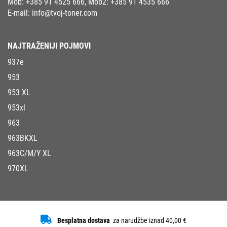
Mob:
+385 91 4525 666
, Mob2:
+385 91 4535 666
E-mail:
info@tvoj-toner.com
NAJTRAŽENIJI POJMOVI
937e
953
953 XL
953xl
963
963BKXL
963C/M/Y XL
970XL
Besplatna dostava
za narudžbe iznad 40,00 €