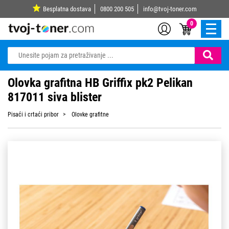
Besplatna dostava
0800 200 505
info@tvoj-toner.com
0
Olovka grafitna HB Griffix pk2 Pelikan
817011 siva blister
Pisaći i crtaći pribor
Olovke grafitne