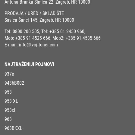
Antuna Branka Šimića 22, Zagreb, HR 10000
PRODAJA / URED / SKLADIŠTE
Savica Šanci 145, Zagreb, HR 10000
Tel:
0800 200 505
, Tel:
+385 01 2450 960
,
Mob:
+385 91 4525 666
, Mob2:
+385 91 4535 666
E-mail:
info@tvoj-toner.com
NAJTRAŽENIJI POJMOVI
937e
9436B002
953
953 XL
953xl
963
963BKXL