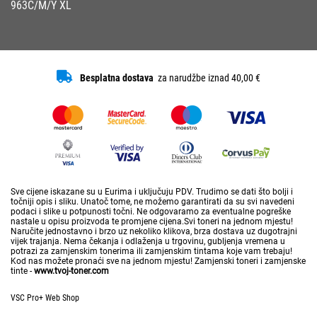
963C/M/Y XL
Besplatna dostava
za narudžbe iznad 40,00 €
Sve cijene iskazane su u Eurima i uključuju PDV. Trudimo se dati što bolji i
točniji opis i sliku. Unatoč tome, ne možemo garantirati da su svi navedeni
podaci i slike u potpunosti točni. Ne odgovaramo za eventualne pogreške
nastale u opisu proizvoda te promjene cijena.Svi toneri na jednom mjestu!
Naručite jednostavno i brzo uz nekoliko klikova, brza dostava uz dugotrajni
vijek trajanja. Nema čekanja i odlaženja u trgovinu, gubljenja vremena u
potrazi za zamjenskim tonerima ili zamjenskim tintama koje vam trebaju!
Kod nas možete pronaći sve na jednom mjestu! Zamjenski toneri i zamjenske
tinte -
www.tvoj-toner.com
VSC Pro+ Web Shop