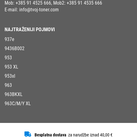
Mob:
+385 91 4525 666
, Mob2:
+385 91 4535 666
E-mail:
info@tvoj-toner.com
NAJTRAŽENIJI POJMOVI
937e
9436B002
953
953 XL
953xl
963
963BKXL
963C/M/Y XL
Besplatna dostava
za narudžbe iznad 40,00 €