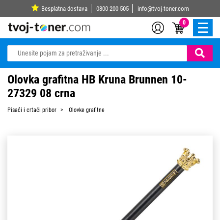
Besplatna dostava
0800 200 505
info@tvoj-toner.com
0
Olovka grafitna HB Kruna Brunnen 10-
27329 08 crna
Pisaći i crtaći pribor
Olovke grafitne