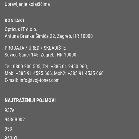
Upravljanje kolačićima
KONTAKT
Opticus IT d.o.o.
Antuna Branka Šimića 22, Zagreb, HR 10000
PRODAJA / URED / SKLADIŠTE
Savica Šanci 145, Zagreb, HR 10000
Tel:
0800 200 505
, Tel:
+385 01 2450 960
,
Mob:
+385 91 4525 666
, Mob2:
+385 91 4535 666
E-mail:
info@tvoj-toner.com
NAJTRAŽENIJI POJMOVI
937e
9436B002
953
953 XL