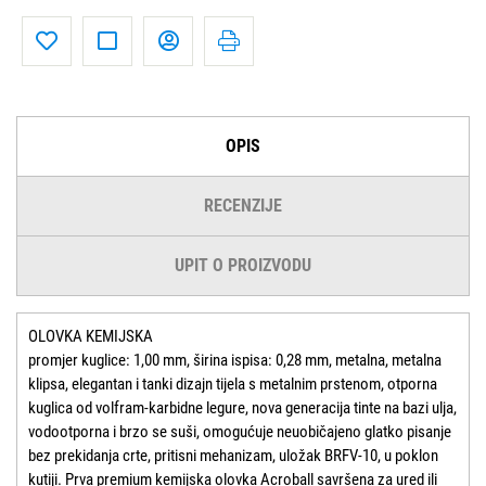
OPIS
RECENZIJE
UPIT O PROIZVODU
OLOVKA KEMIJSKA
promjer kuglice: 1,00 mm, širina ispisa: 0,28 mm, metalna, metalna
klipsa, elegantan i tanki dizajn tijela s metalnim prstenom, otporna
kuglica od volfram-karbidne legure, nova generacija tinte na bazi ulja,
vodootporna i brzo se suši, omogućuje neuobičajeno glatko pisanje
bez prekidanja crte, pritisni mehanizam, uložak BRFV-10, u poklon
kutiji. Prva premium kemijska olovka Acroball savršena za ured ili