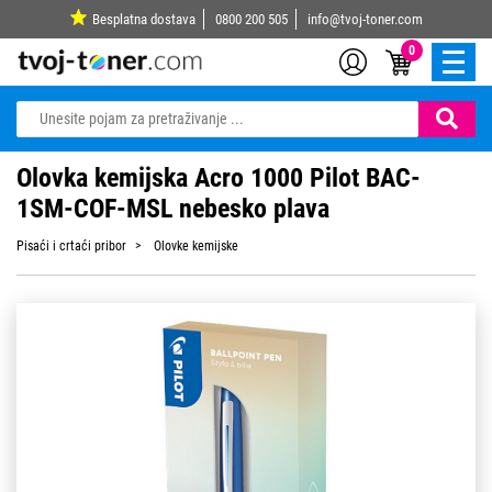
Besplatna dostava
0800 200 505
info@tvoj-toner.com
0
Olovka kemijska Acro 1000 Pilot BAC-
1SM-COF-MSL nebesko plava
Pisaći i crtaći pribor
Olovke kemijske