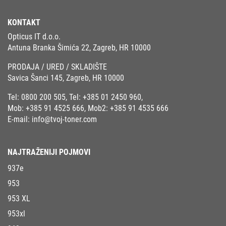
KONTAKT
Opticus IT d.o.o.
Antuna Branka Šimića 22, Zagreb, HR 10000
PRODAJA / URED / SKLADIŠTE
Savica Šanci 145, Zagreb, HR 10000
Tel:
0800 200 505
, Tel:
+385 01 2450 960
,
Mob:
+385 91 4525 666
, Mob2:
+385 91 4535 666
E-mail:
info@tvoj-toner.com
NAJTRAŽENIJI POJMOVI
937e
953
953 XL
953xl