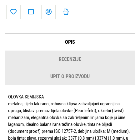
OPIS
RECENZIJE
UPIT O PROIZVODU
OLOVKA KEMIJSKA
metalna, tijelo lakirano, robusna klipsa zahvaljujući ugradnji na
oprugu, blistavi premaz tijela olovke (Pearl efekt), okretni (twist)
mehanizam, elegantna olovka sa zakrivljenim linijama koje ju čine
laganom, idealno balansirana težina olovke, tinta ne blijedi
(document proof) prema ISO 12757-2, debljina uloška: M (medium),
boja tinte: plava, rezervni uložak: 337F (0,8 mm) i 337M (1,0 mm), u