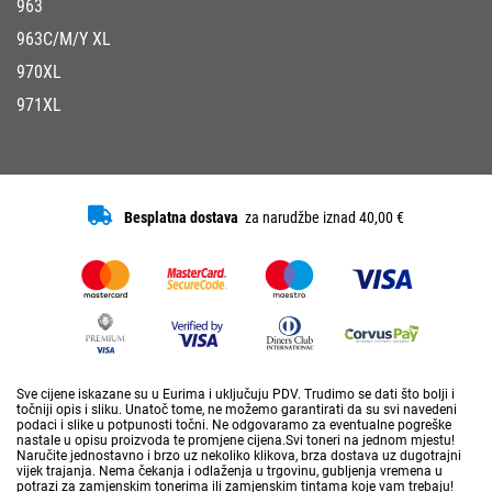
963
963C/M/Y XL
970XL
971XL
Besplatna dostava
za narudžbe iznad 40,00 €
Sve cijene iskazane su u Eurima i uključuju PDV. Trudimo se dati što bolji i
točniji opis i sliku. Unatoč tome, ne možemo garantirati da su svi navedeni
podaci i slike u potpunosti točni. Ne odgovaramo za eventualne pogreške
nastale u opisu proizvoda te promjene cijena.Svi toneri na jednom mjestu!
Naručite jednostavno i brzo uz nekoliko klikova, brza dostava uz dugotrajni
vijek trajanja. Nema čekanja i odlaženja u trgovinu, gubljenja vremena u
potrazi za zamjenskim tonerima ili zamjenskim tintama koje vam trebaju!