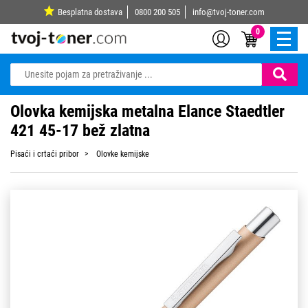
Besplatna dostava
0800 200 505
info@tvoj-toner.com
0
Olovka kemijska metalna Elance Staedtler
421 45-17 bež zlatna
Pisaći i crtaći pribor
Olovke kemijske