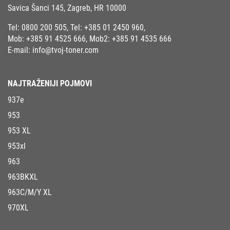
Savica Šanci 145, Zagreb, HR 10000
Tel:
0800 200 505
, Tel:
+385 01 2450 960
,
Mob:
+385 91 4525 666
, Mob2:
+385 91 4535 666
E-mail:
info@tvoj-toner.com
NAJTRAŽENIJI POJMOVI
937e
953
953 XL
953xl
963
963BKXL
963C/M/Y XL
970XL