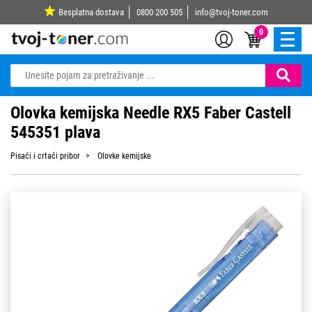
Besplatna dostava
0800 200 505
info@tvoj-toner.com
0
Olovka kemijska Needle RX5 Faber Castell
545351 plava
Pisaći i crtaći pribor
Olovke kemijske