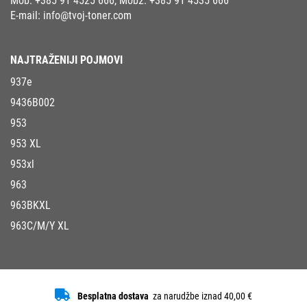
Mob:
+385 91 4525 666
, Mob2:
+385 91 4535 666
E-mail:
info@tvoj-toner.com
NAJTRAŽENIJI POJMOVI
937e
9436B002
953
953 XL
953xl
963
963BKXL
963C/M/Y XL
Besplatna dostava
za narudžbe iznad 40,00 €