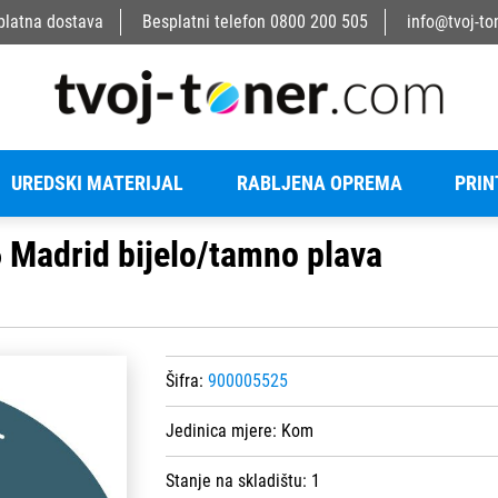
platna dostava
Besplatni telefon
0800 200 505
info@tvoj-to
UREDSKI MATERIJAL
RABLJENA OPREMA
PRIN
Madrid bijelo/tamno plava
Šifra:
900005525
Jedinica mjere:
Kom
Stanje na skladištu:
1