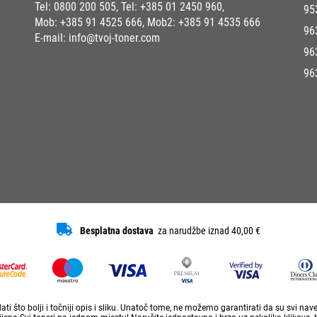
Tel:
0800 200 505
, Tel:
+385 01 2450 960
,
95
Mob:
+385 91 4525 666
, Mob2:
+385 91 4535 666
96
E-mail:
info@tvoj-toner.com
96
96
Besplatna dostava
za narudžbe iznad 40,00 €
ti što bolji i točniji opis i sliku. Unatoč tome, ne možemo garantirati da su svi na