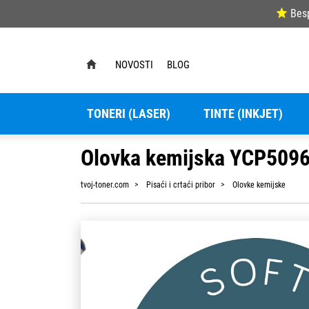
Bes
NOVOSTI
BLOG
TONERI (LASER)
TINTE (INKJET)
Olovka kemijska YCP5096 
tvoj-toner.com
Pisaći i crtaći pribor
Olovke kemijske