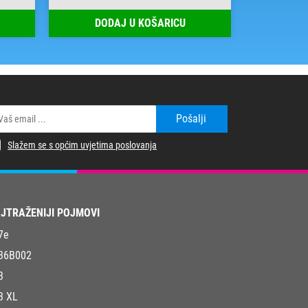
DODAJ U KOŠARICU
DOD
Pošalji
Slažem se s općim uvjetima poslovanja
JTRAŽENIJI POJMOVI
7e
36B002
3
3 XL