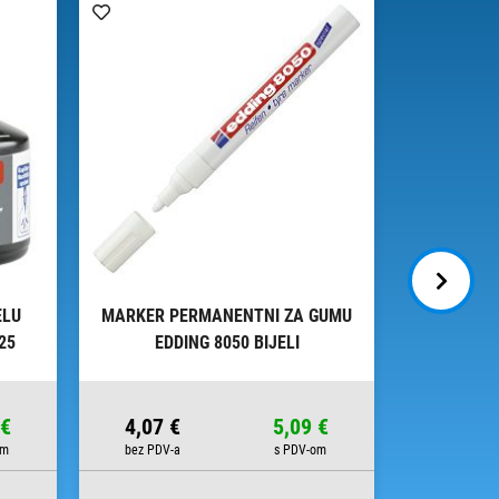
ELU
MARKER PERMANENTNI ZA GUMU
MARKER Z
25
EDDING 8050 BIJELI
8200
 €
4,07 €
5,09 €
4,65 €