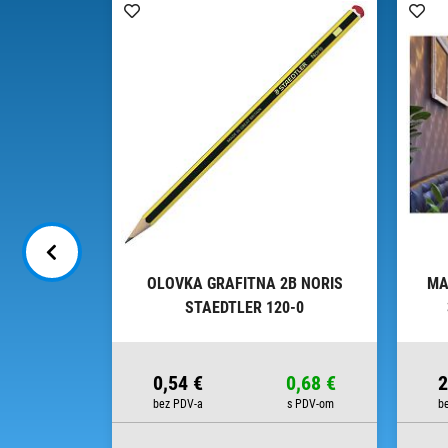
MM EDDING
OLOVKA GRAFITNA 2B NORIS
MA
ISTER
STAEDTLER 120-0
5,81 €
0,54 €
0,68 €
2