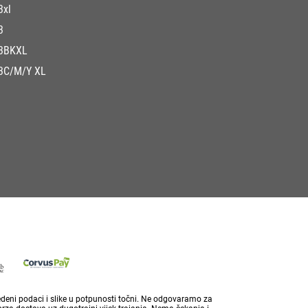
3xl
3
3BKXL
3C/M/Y XL
vedeni podaci i slike u potpunosti točni. Ne odgovaramo za