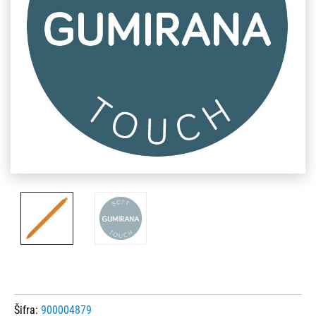
Šifra:
900004879