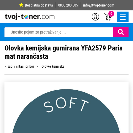
Besplatna dostava
0800 200 505
info@tvoj-toner.com
0
Olovka kemijska gumirana YFA2579 Paris
mat narančasta
Pisaći i crtaći pribor
Olovke kemijske