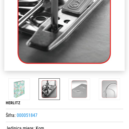
HERLITZ
Šifra:
000051847
Jedinica mjere:
Kom