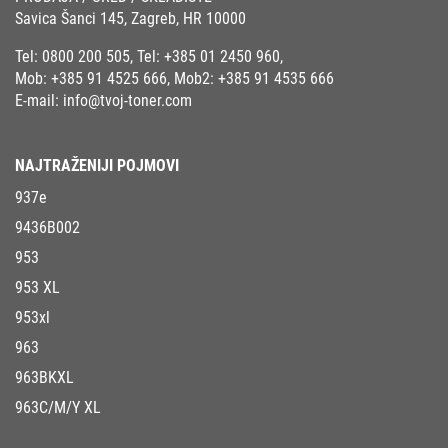
Savica Šanci 145, Zagreb, HR 10000
Tel:
0800 200 505
, Tel:
+385 01 2450 960
,
Mob:
+385 91 4525 666
, Mob2:
+385 91 4535 666
E-mail:
info@tvoj-toner.com
NAJTRAŽENIJI POJMOVI
937e
9436B002
953
953 XL
953xl
963
963BKXL
963C/M/Y XL