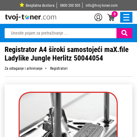
Besplatna dostava
0800 200 505
info@tvoj-toner.com
0
Registrator A4 široki samostojeći maX.file
Ladylike Jungle Herlitz 50044054
Za odlaganje i arhiviranje
Registratori