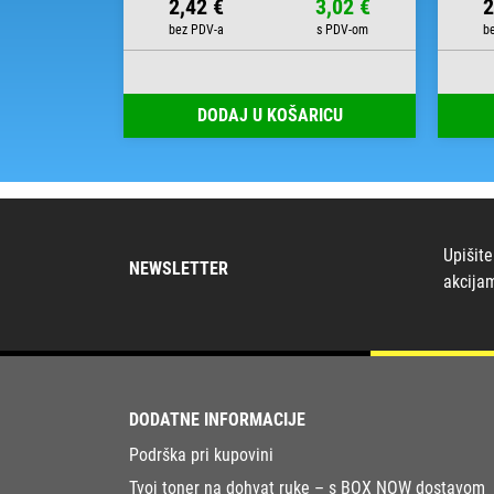
8,38 €
2,42 €
3,02 €
2
RICU
DODAJ U KOŠARICU
Upišite
NEWSLETTER
akcija
DODATNE INFORMACIJE
Podrška pri kupovini
Tvoj toner na dohvat ruke – s BOX NOW dostavom