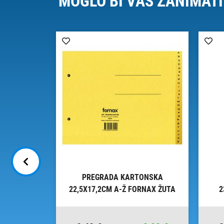
MOGLO BI VAS ZANIMATI
ONSKA
PREGRADA KARTONSKA
 FORNAX
22,5X17,2CM A-Ž FORNAX ŽUTA
2