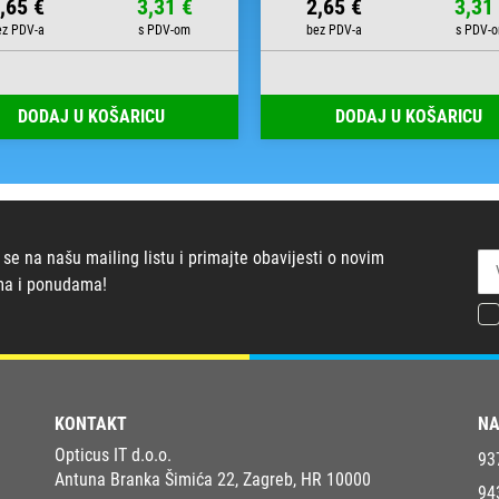
,65 €
3,31 €
2,65 €
3,31
DODAJ U KOŠARICU
DODAJ U KOŠARICU
 se na našu mailing listu i primajte obavijesti o novim
ma i ponudama!
KONTAKT
NA
Opticus IT d.o.o.
93
Antuna Branka Šimića 22, Zagreb, HR 10000
94