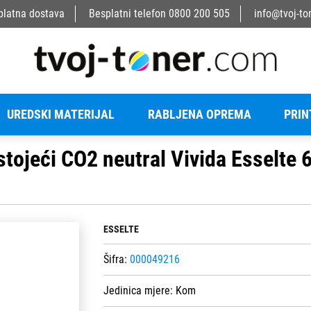
platna dostava
Besplatni telefon
0800 200 505
info@tvoj-to
UREDSKI MATERIJAL
RABLJENA OPREMA
PRIN
tojeći CO2 neutral Vivida Esselte 
ESSELTE
Šifra:
000049216
Jedinica mjere:
Kom