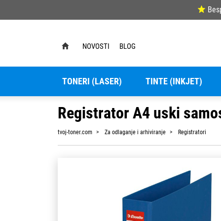
Bes
NOVOSTI
BLOG
TONERI (LASER)
TINTE (INKJET)
Registrator A4 uski samos
tvoj-toner.com
Za odlaganje i arhiviranje
Registratori