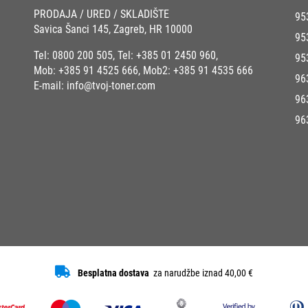
PRODAJA / URED / SKLADIŠTE
95
Savica Šanci 145, Zagreb, HR 10000
95
Tel:
0800 200 505
, Tel:
+385 01 2450 960
,
95
Mob:
+385 91 4525 666
, Mob2:
+385 91 4535 666
96
E-mail:
info@tvoj-toner.com
96
96
Besplatna dostava
za narudžbe iznad 40,00 €