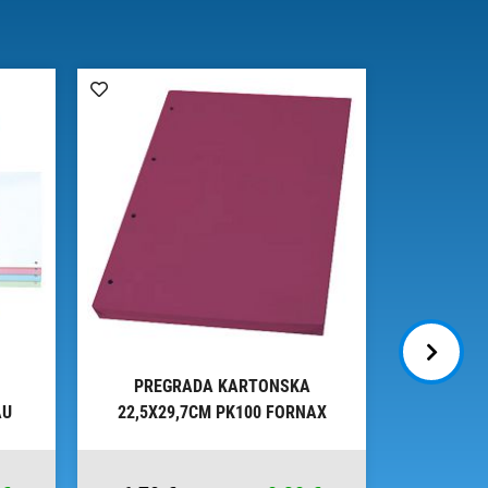
PREGRADA KARTONSKA
PREG
AU
22,5X29,7CM PK100 FORNAX
22,5X2
CRVENA