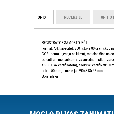
OPIS
RECENZIJE
UPIT O
REGISTRATOR SAMOSTOJEĆI
format: A4, kapacitet: 350 listova 80 gramskog pa
CO2 - nema utjecaja na klimu), metalna šina na d
patentirani mehanizam s izvanrednom silom za do
s GS i LGA certifikatom), ekološki certifikati: Cli
hrbat: 50 mm, dimenzija: 290x318x52 mm
Boja: plava