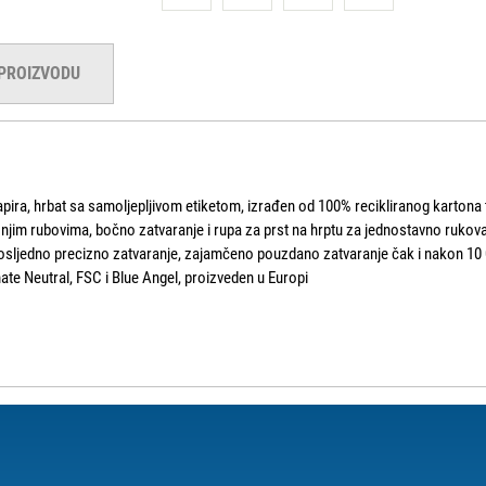
 PROIZVODU
pira, hrbat sa samoljepljivom etiketom, izrađen od 100% recikliranog kartona te
onjim rubovima, bočno zatvaranje i rupa za prst na hrptu za jednostavno rukov
sljedno precizno zatvaranje, zajamčeno pouzdano zatvaranje čak i nakon 10 
mate Neutral, FSC i Blue Angel, proizveden u Europi