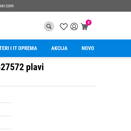
ner.com
0
TERI I IT OPREMA
AKCIJA
NOVO
627572 plavi