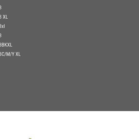
3
3 XL
3xl
3
3BKXL
3C/M/Y XL