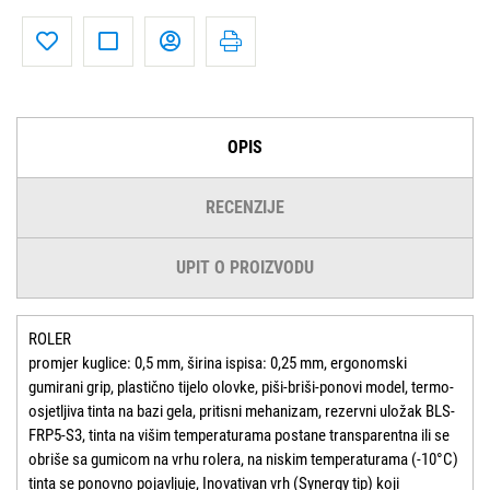
OPIS
RECENZIJE
UPIT O PROIZVODU
ROLER
promjer kuglice: 0,5 mm, širina ispisa: 0,25 mm, ergonomski
gumirani grip, plastično tijelo olovke, piši-briši-ponovi model, termo-
osjetljiva tinta na bazi gela, pritisni mehanizam, rezervni uložak BLS-
FRP5-S3, tinta na višim temperaturama postane transparentna ili se
obriše sa gumicom na vrhu rolera, na niskim temperaturama (-10°C)
tinta se ponovno pojavljuje, Inovativan vrh (Synergy tip) koji