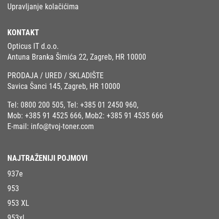
Upravljanje kolačićima
KONTAKT
Opticus IT d.o.o.
Antuna Branka Šimića 22, Zagreb, HR 10000
PRODAJA / URED / SKLADIŠTE
Savica Šanci 145, Zagreb, HR 10000
Tel:
0800 200 505
, Tel:
+385 01 2450 960
,
Mob:
+385 91 4525 666
, Mob2:
+385 91 4535 666
E-mail:
info@tvoj-toner.com
NAJTRAŽENIJI POJMOVI
937e
953
953 XL
953xl