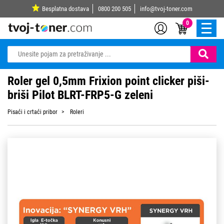
Besplatna dostava
0800 200 505
info@tvoj-toner.com
0
Roler gel 0,5mm Frixion point clicker piši-
briši Pilot BLRT-FRP5-G zeleni
Pisaći i crtaći pribor
Roleri