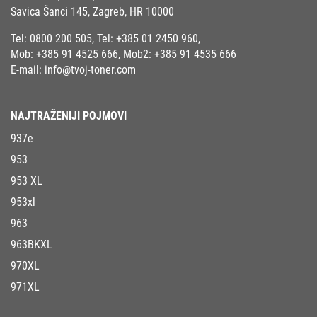
Savica Šanci 145, Zagreb, HR 10000
Tel:
0800 200 505
, Tel:
+385 01 2450 960
,
Mob:
+385 91 4525 666
, Mob2:
+385 91 4535 666
E-mail:
info@tvoj-toner.com
NAJTRAŽENIJI POJMOVI
937e
953
953 XL
953xl
963
963BKXL
970XL
971XL