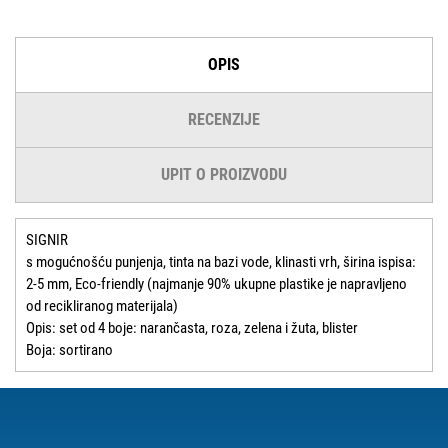
OPIS
RECENZIJE
UPIT O PROIZVODU
SIGNIR
s mogućnošću punjenja, tinta na bazi vode, klinasti vrh, širina ispisa:
2-5 mm, Eco-friendly (najmanje 90% ukupne plastike je napravljeno
od recikliranog materijala)
Opis: set od 4 boje: narančasta, roza, zelena i žuta, blister
Boja: sortirano