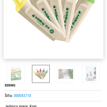
EDDING
Šifra:
000043710
Jedinica mjere:
Kom