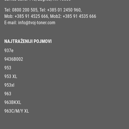
Tel:
0800 200 505
, Tel:
+385 01 2450 960
,
Mob:
+385 91 4525 666
, Mob2:
+385 91 4535 666
E-mail:
info@tvoj-toner.com
NAJTRAŽENIJI POJMOVI
937e
9436B002
953
953 XL
953xl
963
963BKXL
963C/M/Y XL