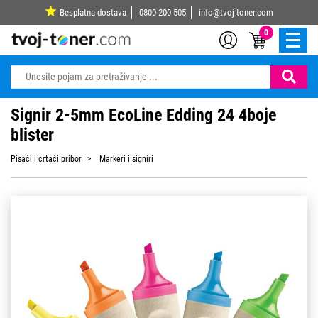
Besplatna dostava
0800 200 505
info@tvoj-toner.com
0
Signir 2-5mm EcoLine Edding 24 4boje
blister
Pisaći i crtaći pribor
Markeri i signiri