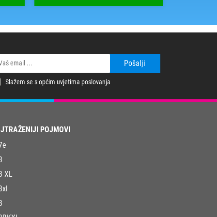
Pošalji
Slažem se s općim uvjetima poslovanja
JTRAŽENIJI POJMOVI
7e
3
3 XL
3xl
3