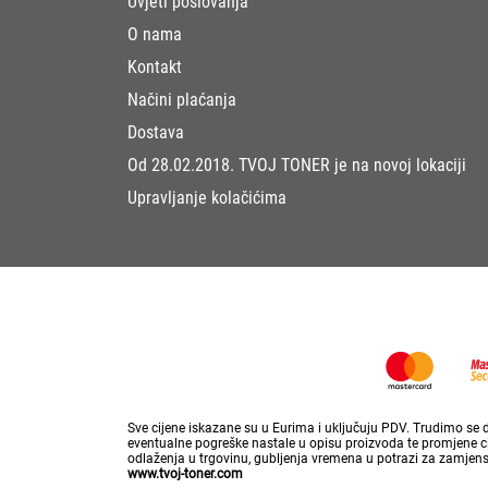
Uvjeti poslovanja
O nama
Kontakt
Načini plaćanja
Dostava
Od 28.02.2018. TVOJ TONER je na novoj lokaciji
Upravljanje kolačićima
Sve cijene iskazane su u Eurima i uključuju PDV. Trudimo se da
eventualne pogreške nastale u opisu proizvoda te promjene cij
odlaženja u trgovinu, gubljenja vremena u potrazi za zamjen
www.tvoj-toner.com