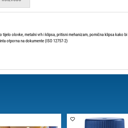
o tijelo olovke, metalni vrh i klipsa, pritisni mehanizam, pomična klipsa kako bi
 tinta otporna na dokumente (ISO 12757-2)