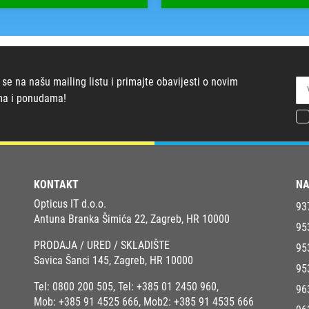
 se na našu mailing listu i primajte obavijesti o novim
ma i ponudama!
KONTAKT
NA
Opticus IT d.o.o.
93
Antuna Branka Šimića 22, Zagreb, HR 10000
95
PRODAJA / URED / SKLADIŠTE
95
Savica Šanci 145, Zagreb, HR 10000
95
Tel:
0800 200 505
, Tel:
+385 01 2450 960
,
96
Mob:
+385 91 4525 666
, Mob2:
+385 91 4535 666