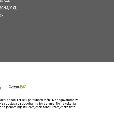
3BKXL
3C/M/Y XL
0XL
vedeni podaci i slike u potpunosti točni. Ne odgovaramo za
brza dostava uz dugotrajni vijek trajanja. Nema čekanja i
 na jednom mjestu! Zamjenski toneri i zamjenske tinte -