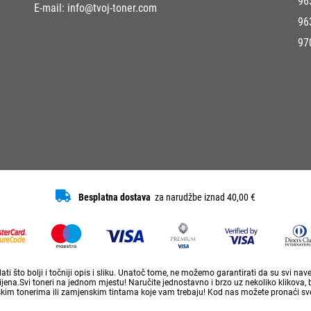
96
E-mail:
info@tvoj-toner.com
96
97
Besplatna dostava
za narudžbe iznad 40,00 €
ti što bolji i točniji opis i sliku. Unatoč tome, ne možemo garantirati da su svi na
ena.Svi toneri na jednom mjestu! Naručite jednostavno i brzo uz nekoliko klikova, 
skim tonerima ili zamjenskim tintama koje vam trebaju! Kod nas možete pronaći sve