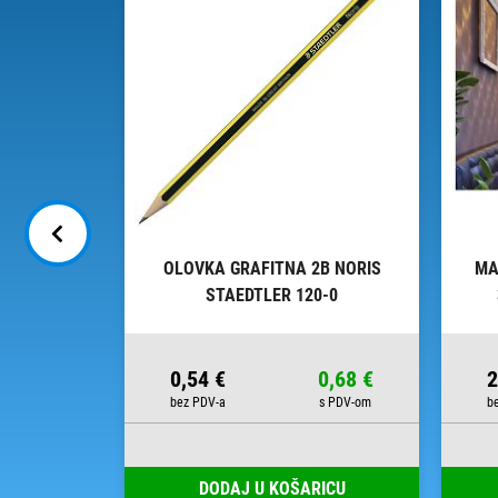
MM EDDING
OLOVKA GRAFITNA 2B NORIS
MA
ISTER
STAEDTLER 120-0
5,81 €
0,54 €
0,68 €
2
RICU
DODAJ U KOŠARICU