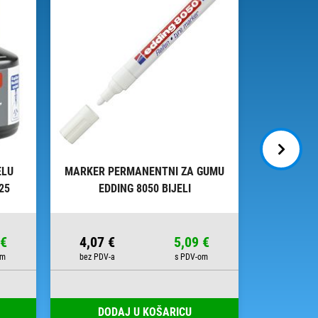
ELU
MARKER PERMANENTNI ZA GUMU
MARKER Z
25
EDDING 8050 BIJELI
8200
 €
4,07 €
5,09 €
4,65 €
DODAJ U KOŠARICU
DOD