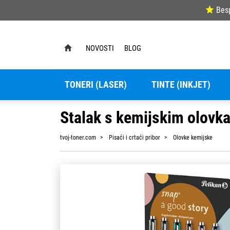
Bes
NOVOSTI
BLOG
TONERI (LASER)
TINTE (INKJET)
Stalak s kemijskim olovk
tvoj-toner.com
Pisaći i crtaći pribor
Olovke kemijske