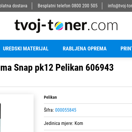
platna dostava
Besplatni telefon
0800 200 505
info@tvoj-to
UREDSKI MATERIJAL
RABLJENA OPREMA
PRIN
ama Snap pk12 Pelikan 606943
Pelikan
Šifra:
000055845
Jedinica mjere:
Kom