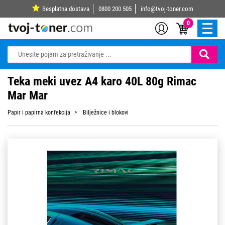
Besplatna dostava
0800 200 505
info@tvoj-toner.com
0
Teka meki uvez A4 karo 40L 80g Rimac
Mar Mar
Papir i papirna konfekcija
Bilježnice i blokovi