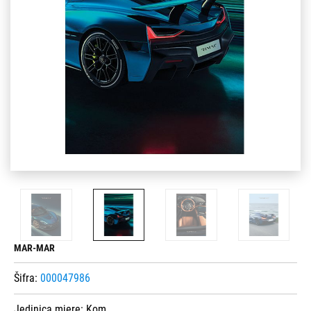
MAR-MAR
Šifra:
000047986
Jedinica mjere:
Kom