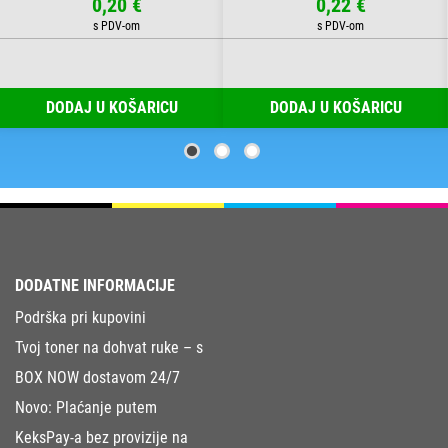
0,20 €
0,22 €
DODAJ U KOŠARICU
DODAJ U KOŠARICU
DODATNE INFORMACIJE
Podrška pri kupovini
Tvoj toner na dohvat ruke – s
BOX NOW dostavom 24/7
Novo: Plaćanje putem
KeksPay-a bez provizije na