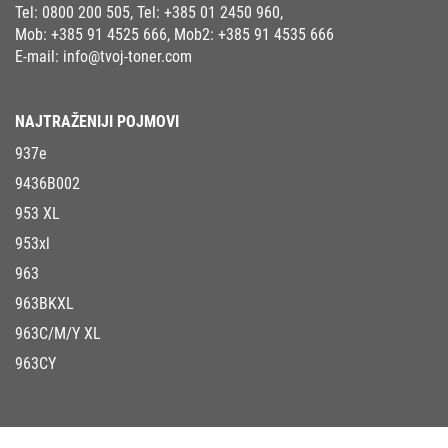
Tel:
0800 200 505
, Tel:
+385 01 2450 960
,
Mob:
+385 91 4525 666
, Mob2:
+385 91 4535 666
E-mail:
info@tvoj-toner.com
NAJTRAŽENIJI POJMOVI
937e
9436B002
953 XL
953xl
963
963BKXL
963C/M/Y XL
963CY