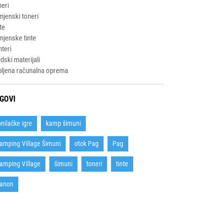
eri
jenski toneri
te
jenske tinte
nteri
dski materijali
ljena računalna oprema
GOVI
onilačke igre
kamp šimuni
amping Village Šimuni
otok Pag
Pag
amping Village
šimuni
toneri
tinte
anon