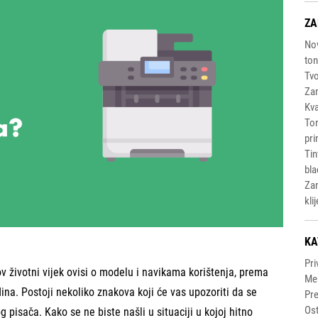
ZA
Nov
to
Tvo
Za
Kva
Ton
pri
Tin
bla
Zam
kli
KA
Pri
hov životni vijek ovisi o modelu i navikama korištenja, prema
Me
ina. Postoji nekoliko znakova koji će vas upozoriti da se
Pr
Ost
g pisača. Kako se ne biste našli u situaciji u kojoj hitno