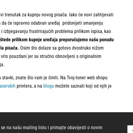
i trenutak za kupnju novog pisača. Iako će novi zahtijevati
an da će ispravno odabran uređaj pridonijeti smanjenju
 i izbjegavanju frustrirajućih problema prilikom ispisa, kao
štede prilikom kupnje uređaja preporučujemo našu ponudu
la pisača.
Osim što dolaze sa gotovo dvostruko nižom
vrlo pouzdani jer su stručno obnovljeni s originalnim
ja.
 stavki, znate što vam je činiti. Na Tvoj-toner web shopu
laserskih
printera, a na
blogu
možete saznati koji od njih je
 se na našu mailing listu i primajte obavijesti o novim