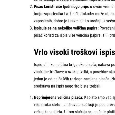
Pisač koristi više ljudi nego prije:
u ovom vremens
broju zaposlenika tvrtke, što također može utjeca
zaposlenih, dobro je i razmisliti o uređaju s ve
Ispisuje se na nekoliko veličina papira:
Povećani 
pisač koristi za ispis više veličina papira, ali i p
Vrlo visoki troškovi ispi
Ispis, ali i kompletna briga oko pisača, nabava p
značajne troškove u svakoj tvrtki, a posebice ak
jedan je od najčešćih razloga zamjene pisača. Ne
sredstava na ispis nego što biste trebali:
Neprimjerena veličina pisača:
Kao što smo već sp
višestruku štetu - uništava pisač koji je pod prev
većeg kapaciteta. U tom slučaju skupo ćete platiti