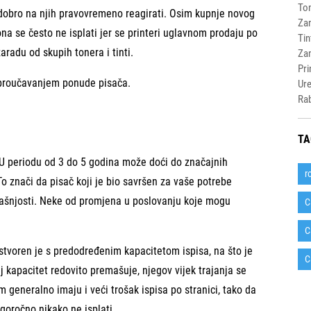
Ton
 dobro na njih pravovremeno reagirati. Osim kupnje novog
Zam
ona se često ne isplati jer se printeri uglavnom prodaju po
Tin
aradu od skupih tonera i tinti.
Zam
Pri
s proučavanjem ponude pisača.
Ure
Rab
TA
 U periodu od 3 do 5 godina može doći do značajnih
r
To znači da pisač koji je bio savršen za vaše potrebe
dašnjosti. Neke od promjena u poslovanju koje mogu
C
C
 stvoren je s predodređenim kapacitetom ispisa, na što je
C
j kapacitet redovito premašuje, njegov vijek trajanja se
 generalno imaju i veći trošak ispisa po stranici, tako da
goročno nikako ne isplati.