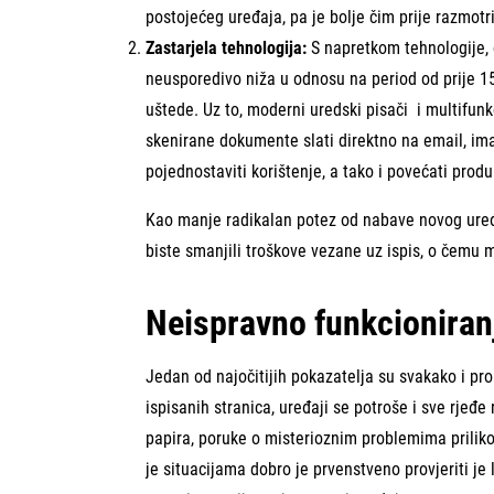
postojećeg uređaja, pa je bolje čim prije razmot
Zastarjela tehnologija:
S napretkom tehnologije, c
neusporedivo niža u odnosu na period od prije 15
uštede. Uz to, moderni uredski pisači i multifun
skenirane dokumente slati direktno na email, ima
pojednostaviti korištenje, a tako i povećati pro
Kao manje radikalan potez od nabave novog uređa
biste smanjili troškove vezane uz ispis, o čemu 
Neispravno funkcioniran
Jedan od najočitijih pokazatelja su svakako i pr
ispisanih stranica, uređaji se potroše i sve rjeđe
papira, poruke o misterioznim problemima prilikom
je situacijama dobro je prvenstveno provjeriti je 