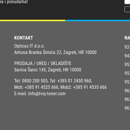
ma i ponudama!
KONTAKT
NA
Opticus IT d.o.o.
93
Antuna Branka Šimića 22, Zagreb, HR 10000
94
PRODAJA / URED / SKLADIŠTE
95
Savica Šanci 145, Zagreb, HR 10000
95
Tel:
0800 200 505
, Tel:
+385 01 2450 960
,
95
Mob:
+385 91 4525 666
, Mob2:
+385 91 4535 666
96
E-mail:
info@tvoj-toner.com
96
96