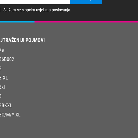
Slažem se s općim uvjetima poslovanja
JTRAŽENIJI POJMOVI
7e
36B002
3
3 XL
3xl
3
3BKXL
3C/M/Y XL