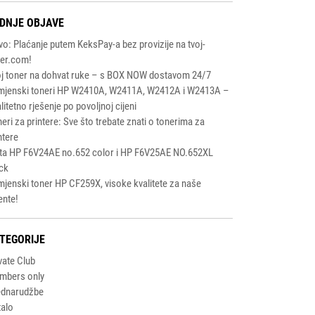
DNJE OBJAVE
o: Plaćanje putem KeksPay-a bez provizije na tvoj-
ner.com!
j toner na dohvat ruke – s BOX NOW dostavom 24/7
mjenski toneri HP W2410A, W2411A, W2412A i W2413A –
litetno rješenje po povoljnoj cijeni
eri za printere: Sve što trebate znati o tonerima za
ntere
ta HP F6V24AE no.652 color i HP F6V25AE NO.652XL
ck
jenski toner HP CF259X, visoke kvalitete za naše
jente!
TEGORIJE
vate Club
mbers only
ednarudžbe
alo