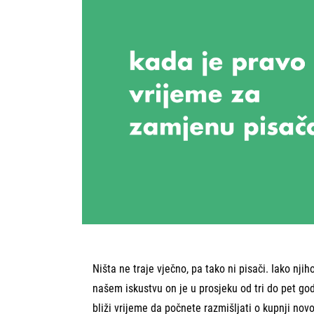
Ništa ne traje vječno, pa tako ni pisači. Iako nji
našem iskustvu on je u prosjeku od tri do pet god
bliži vrijeme da počnete razmišljati o kupnji novo