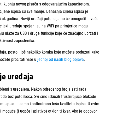
riti kupnju novog pisača s odgovarajućim kapacitetom.
ijene ispisa su sve manje. Današnja cijena ispisa je
-ak godina. Noviji uređaji potencijalno će omogućiti i veće
kcijski uređaju spojeni su na WiFi pa primjerice mogu
ju ulaze za USB i druge funkcije koje će značajno ubrzati i
duktivnost zaposlenika.
ja, postoji još nekoliko koraka koje možete poduzeti kako
možete pročitati više u
jednoj od naših blog objava
.
je uređaja
oblemi s uređajem. Nakon određenog broja sati rada i
 rade bez poteškoća. Svi smo iskusili frustrirajuće blokade
 ispisa ili samo kontinuirano lošu kvalitetu ispisa. U ovim
li moguće (i uopće isplativo) otkloniti kvar. Ako je odgovor