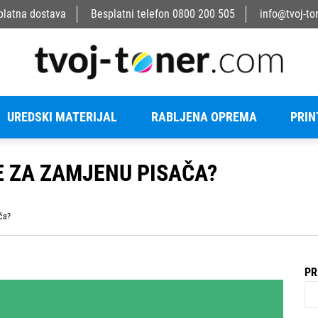
platna dostava
Besplatni telefon
0800 200 505
info@tvoj-to
UREDSKI MATERIJAL
RABLJENA OPREMA
PRIN
E ZA ZAMJENU PISAČA?
ča?
PR