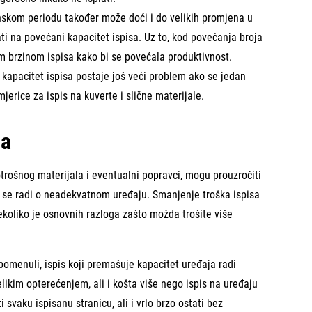
kom periodu također može doći i do velikih promjena u
ti na povećani kapacitet ispisa. Uz to, kod povećanja broja
ćom brzinom ispisa kako bi se povećala produktivnost.
kapacitet ispisa postaje još veći problem ako se jedan
rimjerice za ispis na kuverte i slične materijale.
sa
otrošnog materijala i eventualni popravci, mogu prouzročiti
o se radi o neadekvatnom uređaju. Smanjenje troška ispisa
koliko je osnovnih razloga zašto možda trošite više
omenuli, ispis koji premašuje kapacitet uređaja radi
elikim opterećenjem, ali i košta više nego ispis na uređaju
 svaku ispisanu stranicu, ali i vrlo brzo ostati bez