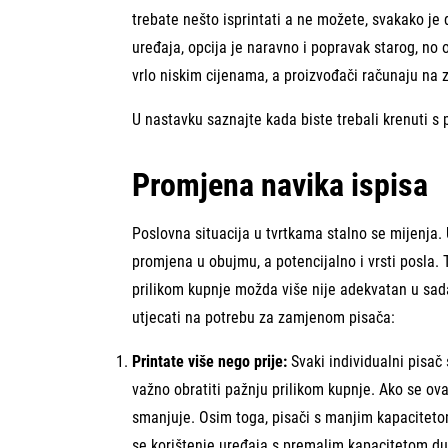
trebate nešto isprintati a ne možete, svakako je
uređaja, opcija je naravno i popravak starog, no 
vrlo niskim cijenama, a proizvođači računaju na z
U nastavku saznajte kada biste trebali krenuti 
Promjena navika ispisa
Poslovna situacija u tvrtkama stalno se mijenja.
promjena u obujmu, a potencijalno i vrsti posla. 
prilikom kupnje možda više nije adekvatan u sa
utjecati na potrebu za zamjenom pisača:
Printate više nego prije:
Svaki individualni pisač
važno obratiti pažnju prilikom kupnje. Ako se ova
smanjuje. Osim toga, pisači s manjim kapacitetom
se korištenje uređaja s premalim kapacitetom du